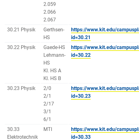
2.059
2.066
2.067
30.21 Physik
Gerthsen-
https://www.kit.edu/campuspl
HS
id=30.21
30.22 Physik
Gaede-HS
https://www.kit.edu/campuspl
Lehmann-
id=30.22
HS
Kl. HS A
Kl. HS B
30.23 Physik
2/0
https://www.kit.edu/campuspl
2/1
id=30.23
2/17
3/1
6/1
30.33
MTI
https://www.kit.edu/campuspl
Elektrotechnik
id=30.33