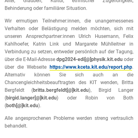
Alter, Glauben, Kultur, ethnischer Zugehörigkeit,
Behinderung oder familiärer Situation.
Wir ermutigen Teilnehmer:innen, die unangemessenes
Verhalten oder Belästigung melden möchten, sich mit
unseren Ansprechpartner:innen Ulrich Husemann, Felix
Kahlhoefer, Katrin Link und Margarete Mühlleitner in
Verbindung zu setzen, entweder persönlich auf der Tagung,
über die E-Mail-Adresse
dpg2024-edi[@]physik.kit.edu
oder
über die Webseite
https://www.kceta.kit.edu/report.php
.
Alternativ können Sie sich auch an die
Chancengleichheitsbeauftragten des KIT wenden, Britta
Bergfeldt (
britta.bergfeldt[@]kit.edu
), Birgid Langer
(
birgid.langer[@]kit.edu
) oder Robin von Both
(
both[@]kit.edu
).
Alle angesprochenen Probleme werden streng vertraulich
behandelt.