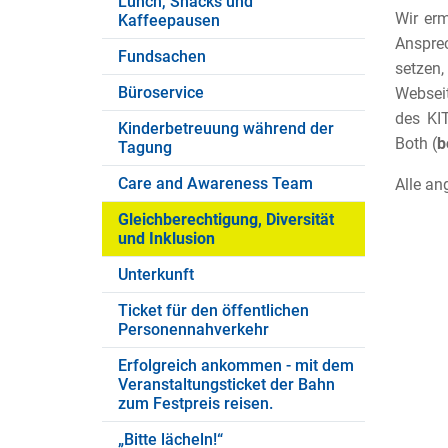
Lunch, Snacks und
Wir er
Kaffeepausen
Ansprec
Fundsachen
setzen
Büroservice
Websei
des KIT
Kinderbetreuung während der
Both (
b
Tagung
Care and Awareness Team
Alle an
Gleichberechtigung, Diversität
und Inklusion
Unterkunft
Ticket für den öffentlichen
Personennahverkehr
Erfolgreich ankommen - mit dem
Veranstaltungsticket der Bahn
zum Festpreis reisen.
„Bitte lächeln!“