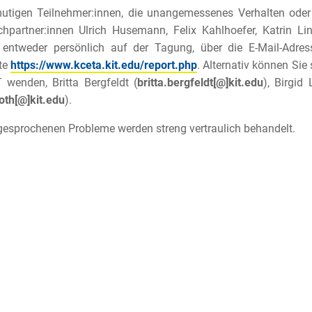
mutigen Teilnehmer:innen, die unangemessenes Verhalten oder
hpartner:innen Ulrich Husemann, Felix Kahlhoefer, Katrin L
, entweder persönlich auf der Tagung, über die E-Mail-Adre
te
https://www.kceta.kit.edu/report.php
. Alternativ können Si
 wenden, Britta Bergfeldt (
britta.bergfeldt[@]kit.edu
), Birgid
oth[@]kit.edu
).
gesprochenen Probleme werden streng vertraulich behandelt.