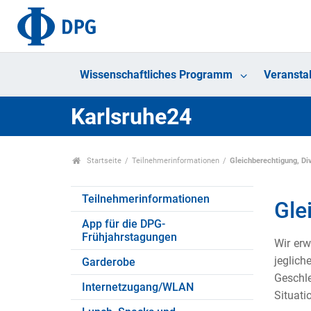
Wissenschaftliches Programm
Veransta
Karlsruhe24
Startseite
Teilnehmerinformationen
Gleichberechtigung, Div
Teilnehmerinformationen
Gle
App für die DPG-
Frühjahrstagungen
Wir erw
jeglich
Garderobe
Geschle
Internetzugang/WLAN
Situati