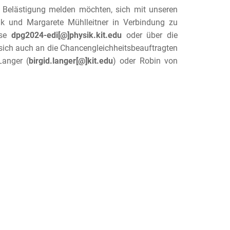
 Belästigung melden möchten, sich mit unseren
ink und Margarete Mühlleitner in Verbindung zu
sse
dpg2024-edi[@]physik.kit.edu
oder über die
e sich auch an die Chancengleichheitsbeauftragten
 Langer (
birgid.langer[@]kit.edu
) oder Robin von